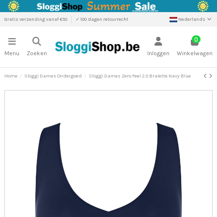
Gratis verzending vanaf €50
✓ 100 dagen retourrecht
Nederlands
0
Menu
Zoeken
Inloggen
Winkelwagen
Home
Sloggi Dames Ondergoed
Sloggi Dames Zero Feel 2.0 Bralette Navy Blue