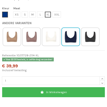
Kleur
Maat
Blauw
XS
S
M
L
XL
XXL
ANDERE VARIANTEN
Referentie
10217728-2114-XL
Voor 22:00 besteld, is zelfde dag verzonden!
€ 39,99
Inclusief belasting
In Winkelwagen