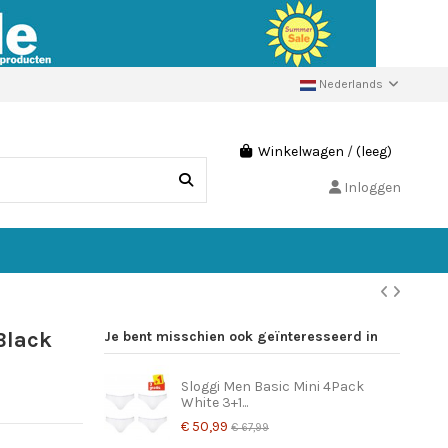
Nederlands
Winkelwagen
/
(leeg)
Inloggen
Black
Je bent misschien ook geïnteresseerd in
Sloggi Men Basic Mini 4Pack
White 3+1...
€ 50,99
€ 67,99