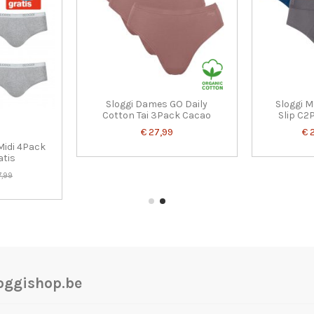
Sloggi Dames GO Daily
Sloggi M
Cotton Tai 3Pack Cacao
Slip C2
€ 27,99
€ 
Midi 4Pack
atis
7,99
loggishop.be