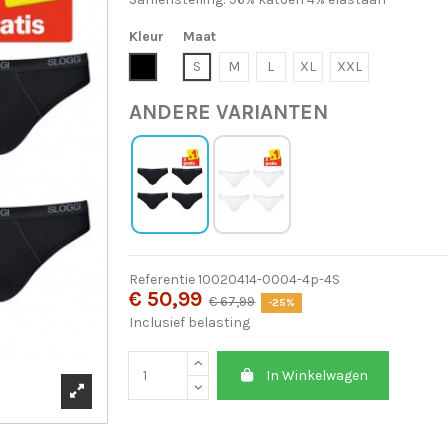
Kleur
Maat
Zwart
S
M
L
XL
XXL
ANDERE VARIANTEN
Referentie
10020414-0004-4p-4S
€ 50,99
€ 67,99
-25%
Inclusief belasting
In Winkelwagen