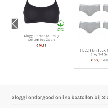
.0
Sloggi Dames GO Daily
Cotton Top Zwart
€ 16,99
Sloggi Men Basic 
Grey 3+1 Gr
€ 50,99
€ 6
Sloggi ondergoed online bestellen bij S