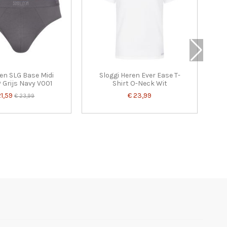
en SLG Base Midi
Sloggi Heren Ever Ease T-
P Grijs Navy V001
Shirt O-Neck Wit
21,59
€ 23,99
€ 23,99