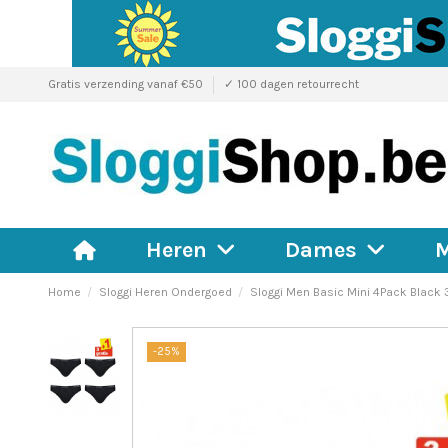
Gratis verzending vanaf €50
✓ 100 dagen retourrecht
M
Heren
Dames
Home
Sloggi Heren Ondergoed
Sloggi Men Basic Mini 4Pack Black 3
-25%