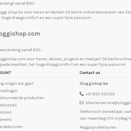
ending! vanaf €50,-
oggi shop.be voor heren en dames! Dé beste online leverancier van Slo
t hoge draagcomfort en een super fijne pasvorm.
Sloggishop.com
 verzending vanaf €50,-
oggishop.com voor heren, dames, jongens en meisjes! Dé beste online 
oede kwaliteit, het hoge draagcomfort en een super fijne pasvorm.
COUNT
Contact us
ng volgen als gast
Sloggishop.be
stellingen
+31 850 012030
retourneerde producten
klantenservice@sloggi
ditnota's
Telefonisch bereikbaar, o
ressen
van maandag t/m vrijdag tu
gevens
aardebonnen
Magazijn/Retouren: