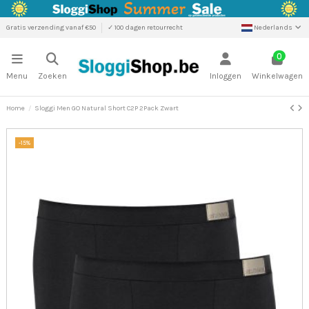
Gratis verzending vanaf €50
✓ 100 dagen retourrecht
Nederlands
0
Menu
Zoeken
Inloggen
Winkelwagen
Home
Sloggi Men GO Natural Short C2P 2Pack Zwart
-15%