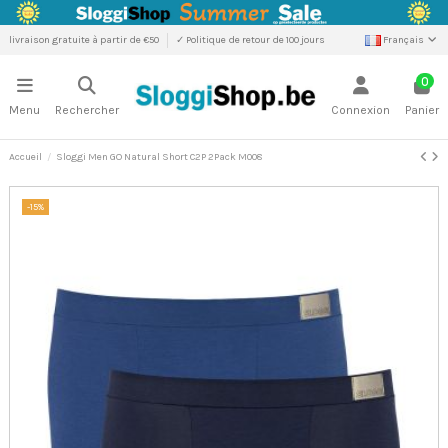
livraison gratuite à partir de €50
✓ Politique de retour de 100 jours
Français
0
Menu
Rechercher
Connexion
Panier
Accueil
Sloggi Men GO Natural Short C2P 2Pack M008
-15%