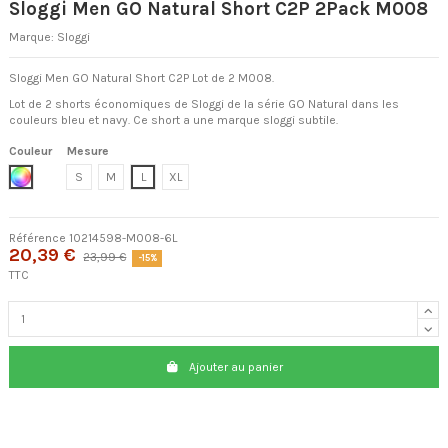
Sloggi Men GO Natural Short C2P 2Pack M008
Marque:
Sloggi
Sloggi Men GO Natural Short C2P Lot de 2 M008.
Lot de 2 shorts économiques de Sloggi de la série GO Natural dans les
couleurs bleu et navy. Ce short a une marque sloggi subtile.
Couleur
Mesure
Mix
S
M
L
XL
Référence
10214598-M008-6L
20,39 €
23,99 €
-15%
TTC
Ajouter au panier