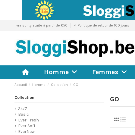
livraison gratuite à partir de €50
✓ Politique de retour de 100 jours
Homme
Femmes
Accueil
Homme
Collection
GO
Collection
GO
24/7
Basic
Ever Fresh
Ever Soft
EverNew