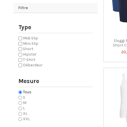
Filtre
Type
Midi Slip
Sloggi
Mini Slip
Short 
Short
20
Hipster
T-Shirt
Débardeur
Mesure
Tous
S
M
L
XL
XXL