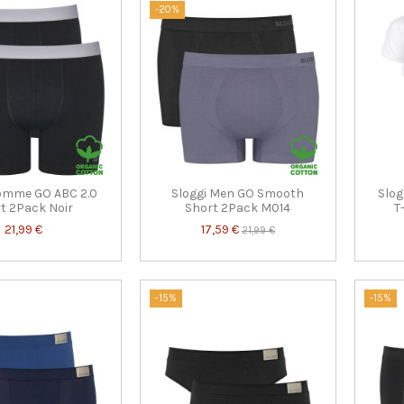
-20%
Homme GO ABC 2.0
Sloggi Men GO Smooth
Slog
t 2Pack Noir
Short 2Pack M014
T
21,99 €
17,59 €
21,99 €
-15%
-15%