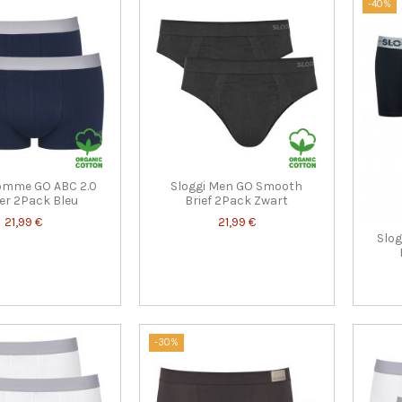
-40%
Homme GO ABC 2.0
Sloggi Men GO Smooth
er 2Pack Bleu
Brief 2Pack Zwart
21,99 €
21,99 €
Slog
-30%