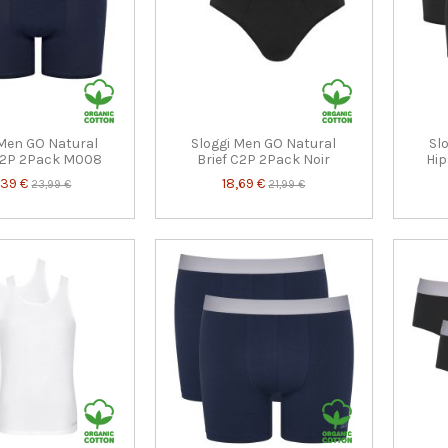
 Men GO Natural
Sloggi Men GO Natural
Sl
C2P 2Pack M008
Brief C2P 2Pack Noir
Hip
,39 €
18,69 €
23,99 €
21,99 €