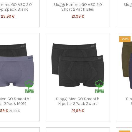
Homme GO ABC 2.0
Sloggi Homme GO ABC 2.0
Slog
op 2pack Blanc
Short 2Pack Bleu
29,99 €
21,99 €
-20%
 Men GO Smooth
Sloggi Men GO Smooth
Sl
er 2Pack M014
Hipster 2Pack Zwart
,59 €
21,99 €
21,99 €