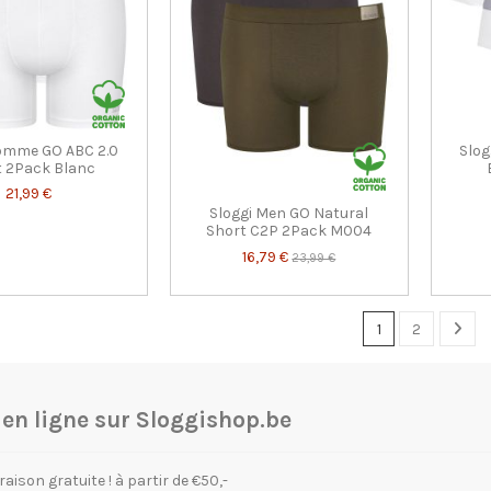
Homme GO ABC 2.0
Slog
t 2Pack Blanc
21,99 €
Sloggi Men GO Natural
Short C2P 2Pack M004
16,79 €
23,99 €
1
2
n ligne sur Sloggishop.be
raison gratuite ! à partir de €50,-