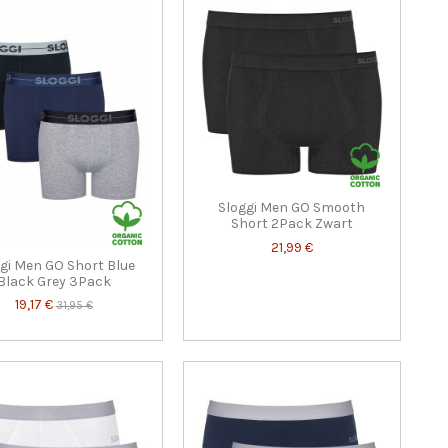
Sloggi Men GO Smooth
Short 2Pack Zwart
21,99 €
gi Men GO Short Blue
Black Grey 3Pack
19,17 €
31,95 €