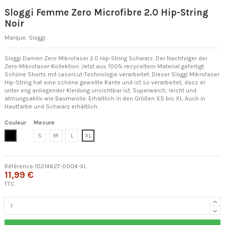
Sloggi Femme Zero Microfibre 2.0 Hip-String
Noir
Marque:
Sloggi
Sloggi Damen Zero Mikrofaser 2.0 Hip-String Schwarz: Der Nachfolger der
Zero-Mikrofaser-Kollektion. Jetzt aus 100% recyceltem Material gefertigt.
Schöne Shorts mit Lasercut-Technologie verarbeitet. Dieser Sloggi Mikrofaser
Hip-String hat eine schöne gewellte Kante und ist so verarbeitet, dass er
unter eng anliegender Kleidung unsichtbar ist. Superweich, leicht und
atmungsaktiv wie Baumwolle. Erhältlich in den Größen XS bis XL. Auch in
Hautfarbe und Schwarz erhältlich.
Couleur
Mesure
Noir
S
M
L
XL
Référence
10214627-0004-XL
11,99 €
TTC