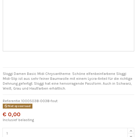
Sloggi Damen Basic Midi Chrysantheme: Schöne elfenbeinfarbene Sloggi
Midi-Slip ist aus sehr feiner Baumwolle mit einem Lycra-Anteil für die richtige
Dehnung gefertigt. Sloggi hat eine hervorragende Passform. Auch in Schwarz,
Weiß, Grau und Hautfarben erhältlich.
Referentie
10005038-0038-fout
Niet op voorraad
€ 0,00
Inclusief belasting