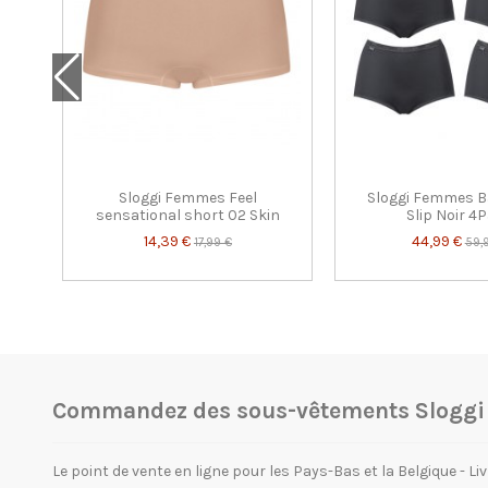
Sloggi Femmes Feel
Sloggi Femmes B
nc
sensational short 02 Skin
Slip Noir 4
14,39 €
44,99 €
17,99 €
59,
Commandez des sous-vêtements Sloggi e
Le point de vente en ligne pour les Pays-Bas et la Belgique - Liv