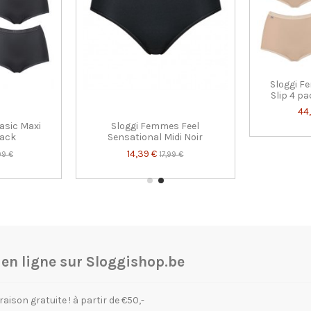
Sloggi F
Slip 4 pa
44
asic Maxi
Sloggi Femmes Feel
Pack
Sensational Midi Noir
14,39 €
99 €
17,99 €
n ligne sur Sloggishop.be
raison gratuite ! à partir de €50,-