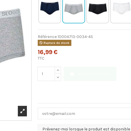
Référence
10004713-0034-4S
Rupture de stock
16,99 €
TTC
Ajouter au panier