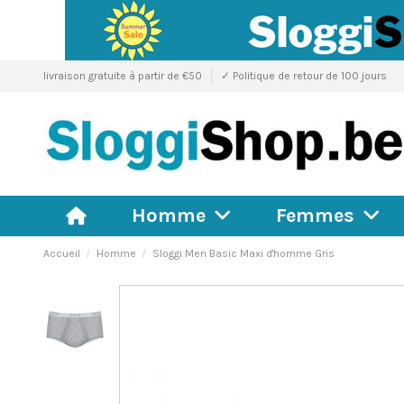
livraison gratuite à partir de €50
✓ Politique de retour de 100 jours
Homme
Femmes
Accueil
Homme
Sloggi Men Basic Maxi d'homme Gris