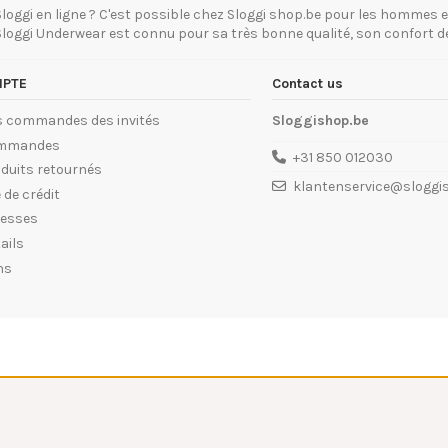
i en ligne ? C'est possible chez Sloggi shop.be pour les hommes et 
 Sloggi Underwear est connu pour sa très bonne qualité, son confort d
PTE
Contact us
es commandes des invités
Sloggishop.be
mmandes
+31 850 012030
duits retournés
klantenservice@sloggi
 de crédit
resses
ails
ns