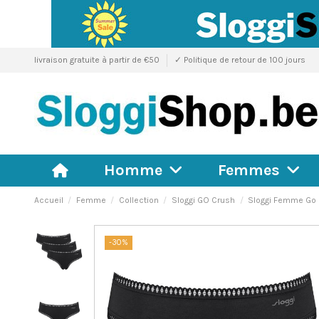
livraison gratuite à partir de €50
✓ Politique de retour de 100 jours
Homme
Femmes
Accueil
Femme
Collection
Sloggi GO Crush
Sloggi Femme Go 
-30%