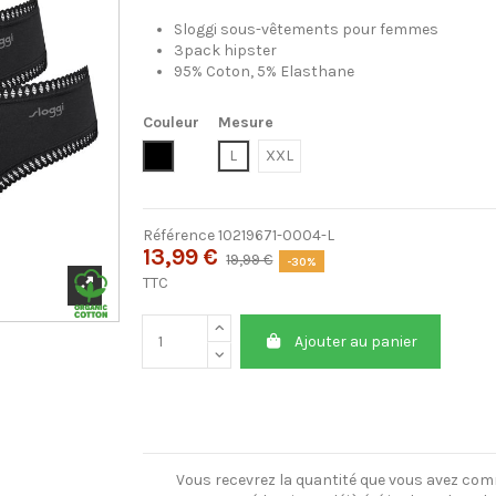
Sloggi sous-vêtements pour femmes
3pack hipster
95% Coton, 5% Elasthane
Couleur
Mesure
Noir
L
XXL
Référence
10219671-0004-L
13,99 €
19,99 €
-30%
TTC
Ajouter au panier
Vous recevrez la quantité que vous avez co