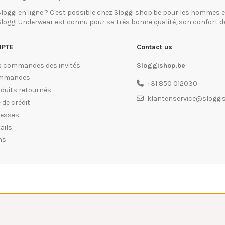
i en ligne ? C'est possible chez Sloggi shop.be pour les hommes et 
 Sloggi Underwear est connu pour sa très bonne qualité, son confort d
PTE
Contact us
es commandes des invités
Sloggishop.be
mmandes
+31 850 012030
duits retournés
klantenservice@sloggi
 de crédit
resses
ails
ns