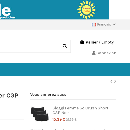
Français
Panier
/
Empty
Connexion
er C3P
Vous aimerez aussi
Sloggi Femme Go Crush Short
C3P Noir
15,39 €
21,99 €