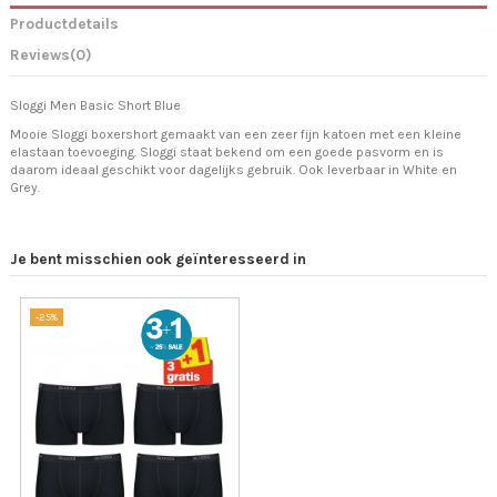
Productdetails
Reviews
(0)
Sloggi Men Basic Short Blue
Mooie Sloggi boxershort gemaakt van een zeer fijn katoen met een kleine
elastaan toevoeging. Sloggi staat bekend om een goede pasvorm en is
daarom ideaal geschikt voor dagelijks gebruik. Ook leverbaar in White en
Grey.
Je bent misschien ook geïnteresseerd in
-25%