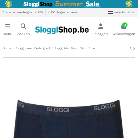
Gratis verzending vanaf €50
✓ 100 dagen retourrecht
Nederlands
0
Menu
Zoeken
Inloggen
Winkelwagen
Home
Sloggi Heren Ondergoed
Sloggi Men Basic Short Blue