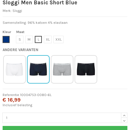
Sloggi Men Basic Short Blue
Merk:
Sloggi
Samenstelling: 96% katoen 4% elastaan
Kleur
Maat
Blauw
S
M
L
XL
XXL
ANDERE VARIANTEN
Referentie
10004753-0080-6L
€ 16,99
Inclusief belasting