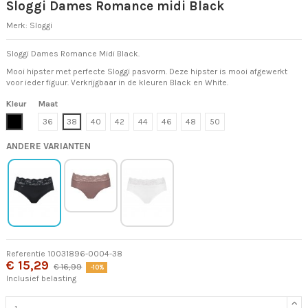
Sloggi Dames Romance midi Black
Merk:
Sloggi
Sloggi Dames Romance Midi Black.
Mooi hipster met perfecte Sloggi pasvorm. Deze hipster is mooi afgewerkt
voor ieder figuur. Verkrijgbaar in de kleuren Black en White.
Kleur
Maat
Zwart
36
38
40
42
44
46
48
50
ANDERE VARIANTEN
Referentie
10031896-0004-38
€ 15,29
€ 16,99
-10%
Inclusief belasting