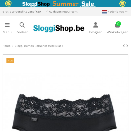
Gratis verzending vanaf €50
✓ 100 dagen retourrecht
Nederlands
0
Menu
Zoeken
Inloggen
Winkelwagen
Home
Sloggi Dames Romance midi Black
-10%