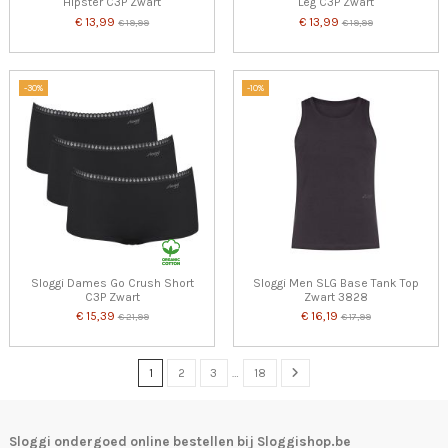
Hipster C3P Zwart
Leg C3P Zwart
€ 13,99
€ 13,99
€ 19,99
€ 19,99
-30%
-10%
Sloggi Dames Go Crush Short
Sloggi Men SLG Base Tank Top
C3P Zwart
Zwart 3828
€ 15,39
€ 16,19
€ 21,99
€ 17,99
1
2
3
…
18
Sloggi ondergoed online bestellen bij Sloggishop.be