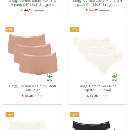
Sloggi Dames Basic Maxi Slip
Sloggi Dames Basic Midi Slip 4
4 pack C4P M031 3+1 gratis
pack C4P M031 3+1 gratis
€ 44,99
€ 44,99
€ 59,99
€ 59,99
-30%
-30%
Sloggi Dames Go Crush Short
Sloggi Dames Go Crush
C3P Beige
Hipster C3P Ivoor
€ 15,39
€ 13,99
€ 21,99
€ 19,99
-30%
-30%