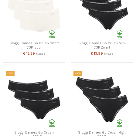
Sloggi Dames Go Crush Short
Sloggi Dames Go Crush Mini
C3P Ivoor
C3P Zwart
€ 15,39
€ 13,99
€ 21,99
€ 19,99
-30%
-30%
Sloggi Dames Go Crush
Sloggi Dames Go Crush High