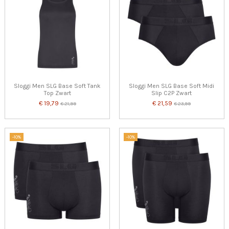
Sloggi Men SLG Base Soft Tank
Sloggi Men SLG Base Soft Midi
Top Zwart
Slip C2P Zwart
€ 19,79
€ 21,59
€ 21,99
€ 23,99
-10%
-10%