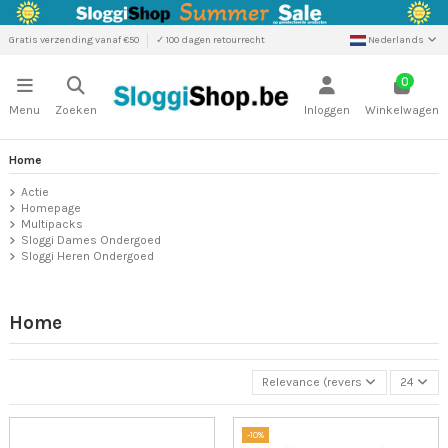
Gratis verzending vanaf €50
✓ 100 dagen retourrecht
Nederlands
0
Menu
Zoeken
Inloggen
Winkelwagen
Home
Actie
Homepage
Multipacks
Sloggi Dames Ondergoed
Sloggi Heren Ondergoed
Home
Relevance (reverse)
24
-10%