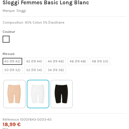
Sloggi Femmes Basic Long Blanc
Marque:
Sloggi
Composition: 95% Coton 5% Élasthane
Couleur
Blanc
Mesure
40 (FR 42)
42 (FR 44)
44 (FR 46)
46 (FR 48)
48 (FR 50)
50 (FR 52)
52 (FR 54)
54 (FR 56)
Référence
10007643-0003-40
18,99 €