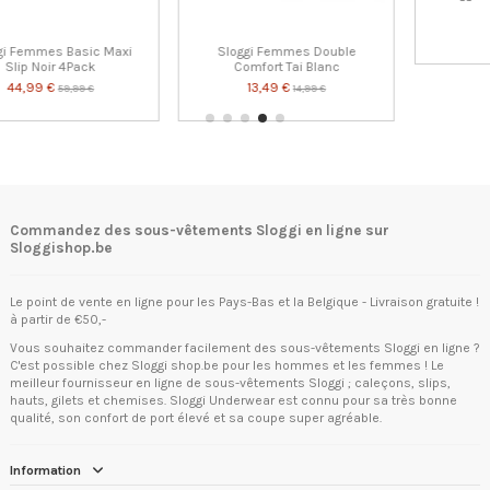
d'homme Noir
16,99 €
ouble
Sloggi Femmes Basic Short
anc
Blanc
14,99 €
€
Commandez des sous-vêtements Sloggi en ligne sur
Sloggishop.be
Le point de vente en ligne pour les Pays-Bas et la Belgique - Livraison gratuite !
à partir de €50,-
Vous souhaitez commander facilement des sous-vêtements Sloggi en ligne ?
C'est possible chez Sloggi shop.be pour les hommes et les femmes ! Le
meilleur fournisseur en ligne de sous-vêtements Sloggi ; caleçons, slips,
hauts, gilets et chemises. Sloggi Underwear est connu pour sa très bonne
qualité, son confort de port élevé et sa coupe super agréable.
Information