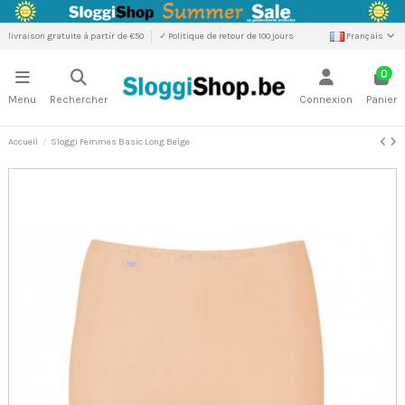
livraison gratuite à partir de €50
✓ Politique de retour de 100 jours
Français
0
Menu
Rechercher
Connexion
Panier
Accueil
Sloggi Femmes Basic Long Beige