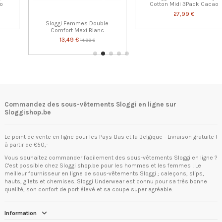
Cotton Midi 3Pack Cacao
27,99 €
Sloggi Femmes Double
Comfort Maxi Blanc
13,49 €
14,99 €
Commandez des sous-vêtements Sloggi en ligne sur
Sloggishop.be
Le point de vente en ligne pour les Pays-Bas et la Belgique - Livraison gratuite !
à partir de €50,-
Vous souhaitez commander facilement des sous-vêtements Sloggi en ligne ?
C'est possible chez Sloggi shop.be pour les hommes et les femmes ! Le
meilleur fournisseur en ligne de sous-vêtements Sloggi ; caleçons, slips,
hauts, gilets et chemises. Sloggi Underwear est connu pour sa très bonne
qualité, son confort de port élevé et sa coupe super agréable.
Information