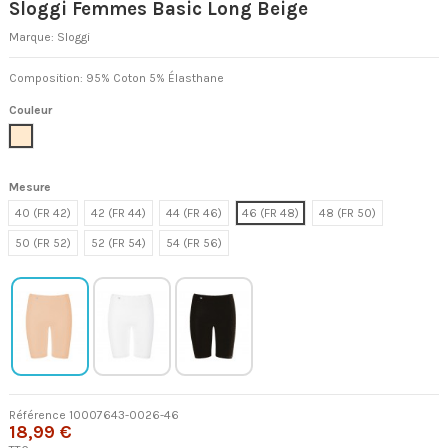
Sloggi Femmes Basic Long Beige
Marque:
Sloggi
Composition: 95% Coton 5% Élasthane
Couleur
Beige
Mesure
40 (FR 42)
42 (FR 44)
44 (FR 46)
46 (FR 48)
48 (FR 50)
50 (FR 52)
52 (FR 54)
54 (FR 56)
Référence
10007643-0026-46
18,99 €