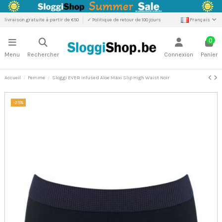
livraison gratuite à partir de €50
✓ Politique de retour de 100 jours
Français
0
Menu
Rechercher
Connexion
Panier
Accueil
Femme
Sloggi EVER Infused Aloe Maxi Slip High Waist Noir
-25%