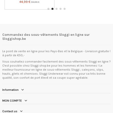
44,99 €
59,99 €
Commandez des sous-vêtements Sloggi en ligne sur
Sloggishop.be
Le point de vente en ligne pour les Pays-Bas et la Belgique - Livraison gratuite !
à partir de €50,-
Vous souhaitez commander facilement des sous-vêtements Sloggi en ligne ?
C'est possible chez Sloggi shop.be pour les hommes et les femmes ! Le
meilleur fournisseur en ligne de sous-vêtements Sloggi ; caleçons, slips,
hauts, gilets et chemises. Sloggi Underwear est connu pour sa très bonne
qualité, son confort de port élevé et sa coupe super agréable.
Information
MON COMPTE
Contact us