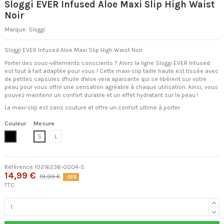
Sloggi EVER Infused Aloe Maxi Slip High Waist
Noir
Marque:
Sloggi
Sloggi EVER Infused Aloe Maxi Slip High Waist Noir
Porter des sous-vêtements conscients ? Alors la ligne Sloggi EVER Infused
est tout à fait adaptée pour vous ! Cette maxi-slip taille haute est tissée avec
de petites capsules d'huile d'aloe vera apaisante qui se libèrent sur votre
peau pour vous offrir une sensation agréable à chaque utilisation. Ainsi, vous
pouvez maintenir un confort durable et un effet hydratant sur la peau !
La maxi-slip est sans couture et offre un confort ultime à porter.
Couleur
Mesure
Noir
S
L
Référence
10216236-0004-S
14,99 €
19,99 €
-25%
TTC